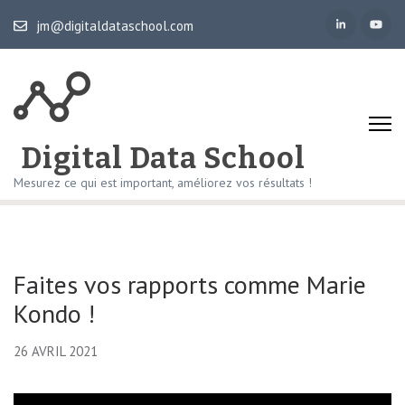
Aller
jm@digitaldataschool.com
au
contenu
(Pressez
Entrée)
Digital Data School
Mesurez ce qui est important, améliorez vos résultats !
Faites vos rapports comme Marie
Kondo !
26 AVRIL 2021