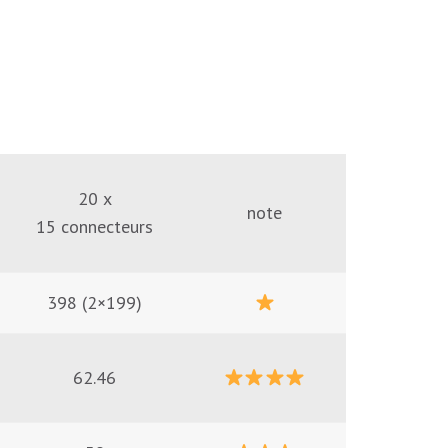
20 x
note
15 connecteurs
398 (2×199)
62.46