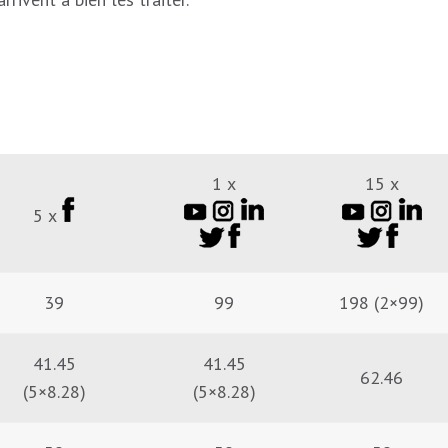
1 x
15 x
5 x
39
99
198 (2×99)
41.45
41.45
62.46
(5×8.28)
(5×8.28)