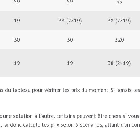
59
59
59
19
38 (2×19)
38 (2×19)
30
30
320
19
19
38 (2×19)
ns du tableau pour vérifier les prix du moment. Si jamais les
une solution à l’autre, certains peuvent être chers si vous 
s ai donc calculé les prix selon 5 scénarios, allant d’un 