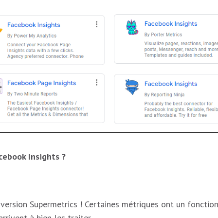
cebook Insights ?
 version Supermetrics ! Certaines métriques ont un fonctionn
rivent à bien les traiter.