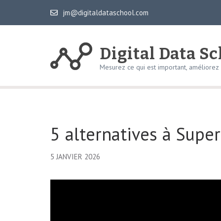
Aller
jm@digitaldataschool.com
au
contenu
(Pressez
Digital Data S
Entrée)
Mesurez ce qui est important, améliorez v
5 alternatives à Supe
5 JANVIER 2026