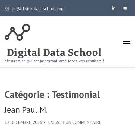
Aller
jm@digitaldataschool.com
au
contenu
(Pressez
Entrée)
Digital Data School
Mesurez ce qui est important, améliorez vos résultats !
Catégorie :
Testimonial
Jean Paul M.
SUR
12 DÉCEMBRE 2016
LAISSER UN COMMENTAIRE
JEAN