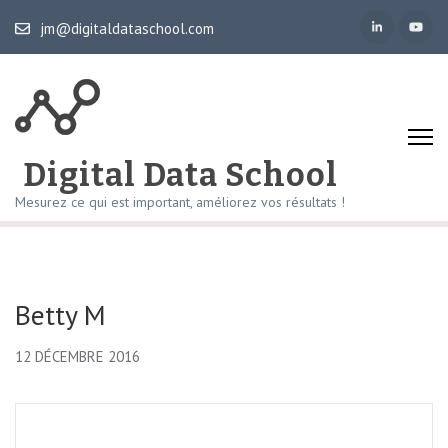
Aller
jm@digitaldataschool.com
au
contenu
(Pressez
Entrée)
Digital Data School
Mesurez ce qui est important, améliorez vos résultats !
Betty M
12 DÉCEMBRE 2016