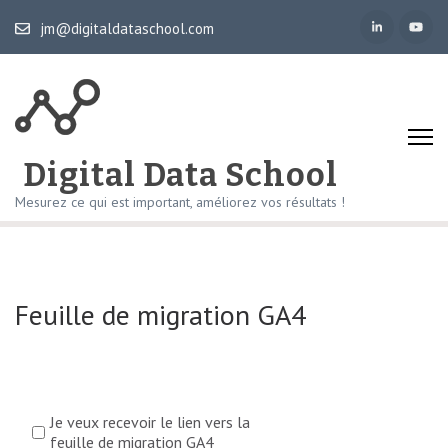
Aller
jm@digitaldataschool.com
au
contenu
(Pressez
Entrée)
Digital Data School
Mesurez ce qui est important, améliorez vos résultats !
Feuille de migration GA4
Je veux recevoir le lien vers la
feuille de migration GA4